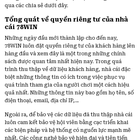
qua các chia sẻ dưới đây.
Tổng quát về quyền riêng tư của nhà
cái 78WIN
Những ngày đầu mới thành lập cho đến nay,
78WIN luôn đặt quyền riêng tư của khách hàng lên
hàng đầu và xem đây là một trong những chính
sách được quan tâm nhất hiện nay. Trong quá
trình thu thập về dữ liệu khách hàng, nhà cái đặc
biệt những thông tin có ích trong việc phục vụ
quá trình tham gia của người chơi một cách hiệu
quả nhất. Những thông tin này bao gồm họ tên, số
điện thoại, email, địa chỉ IP,…
Ngoài ra, để bảo vệ các dữ liệu đã thu thập nhà cái
luôn cam kết bảo vệ hội viên bằng cạc triển khai
các biện pháp và hệ thống có nguồn lực mạnh mẽ
nhất. Các công nghệ bảo vệ hiện đại và tiên tiến