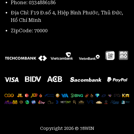
Phone: 0334886186
Địa Chỉ: F19 Đ.số 4, Hiệp Bình Phước, Thủ Đức,
Hồ Chí Minh
ZipCode: 70000
Copyright 2026 © 78WIN