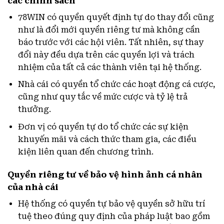
các chính sách
78WIN có quyền quyết định tự do thay đổi cũng
như là đổi mới quyền riêng tư mà không cần
báo trước với các hội viên. Tất nhiên, sự thay
đổi này đều dựa trên các quyền lợi và trách
nhiệm của tất cả các thành viên tại hệ thống.
Nhà cái có quyền tổ chức các hoạt động cá cược,
cũng như quy tắc về mức cược và tỷ lệ trả
thưởng.
Đơn vị có quyền tự do tổ chức các sự kiện
khuyến mãi và cách thức tham gia, các điều
kiện liên quan đến chương trình.
Quyền riêng tư về bảo vệ hình ảnh cá nhân
của nhà cái
Hệ thống có quyền tự bảo vệ quyền sở hữu trí
tuệ theo đúng quy định của pháp luật bao gồm