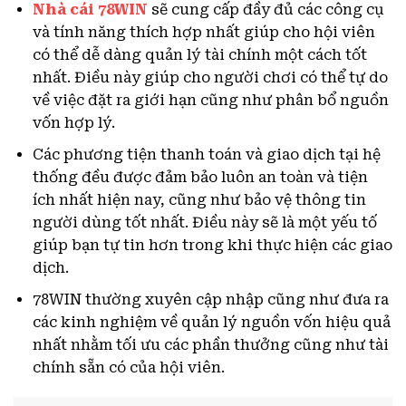
Nhà cái 78WIN
sẽ cung cấp đầy đủ các công cụ
và tính năng thích hợp nhất giúp cho hội viên
có thể dễ dàng quản lý tài chính một cách tốt
nhất. Điều này giúp cho người chơi có thể tự do
về việc đặt ra giới hạn cũng như phân bổ nguồn
vốn hợp lý.
Các phương tiện thanh toán và giao dịch tại hệ
thống đều được đảm bảo luôn an toàn và tiện
ích nhất hiện nay, cũng như bảo vệ thông tin
người dùng tốt nhất. Điều này sẽ là một yếu tố
giúp bạn tự tin hơn trong khi thực hiện các giao
dịch.
78WIN thường xuyên cập nhập cũng như đưa ra
các kinh nghiệm về quản lý nguồn vốn hiệu quả
nhất nhằm tối ưu các phần thưởng cũng như tài
chính sẵn có của hội viên.