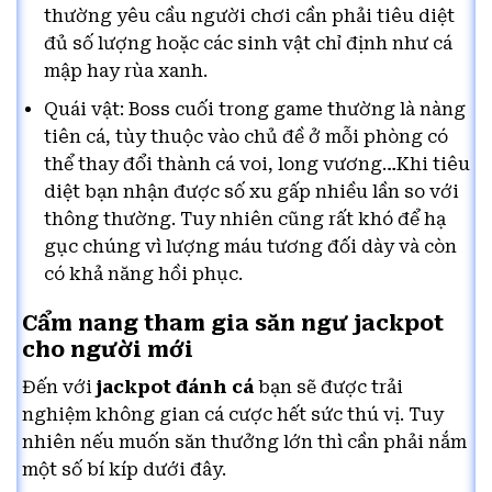
thường yêu cầu người chơi cần phải tiêu diệt
đủ số lượng hoặc các sinh vật chỉ định như cá
mập hay rùa xanh.
Quái vật: Boss cuối trong game thường là nàng
tiên cá, tùy thuộc vào chủ đề ở mỗi phòng có
thể thay đổi thành cá voi, long vương…Khi tiêu
diệt bạn nhận được số xu gấp nhiều lần so với
thông thường. Tuy nhiên cũng rất khó để hạ
gục chúng vì lượng máu tương đối dày và còn
có khả năng hồi phục.
Cẩm nang tham gia săn ngư jackpot
cho người mới
Đến với
jackpot đánh cá
bạn sẽ được trải
nghiệm không gian cá cược hết sức thú vị. Tuy
nhiên nếu muốn săn thưởng lớn thì cần phải nắm
một số bí kíp dưới đây.