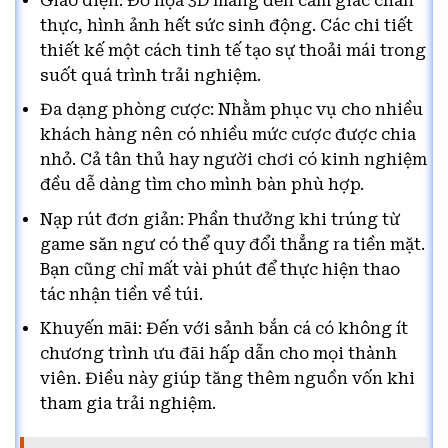
Giao diện: Đồ họa 3D mang đến cảm giác chân
thực, hình ảnh hết sức sinh động. Các chi tiết
thiết kế một cách tinh tế tạo sự thoải mái trong
suốt quá trình trải nghiệm.
Đa dạng phòng cược: Nhằm phục vụ cho nhiều
khách hàng nên có nhiều mức cược được chia
nhỏ. Cả tân thủ hay người chơi có kinh nghiệm
đều dễ dàng tìm cho mình bàn phù hợp.
Nạp rút đơn giản: Phần thưởng khi trúng từ
game săn ngư có thể quy đổi thẳng ra tiền mặt.
Bạn cũng chỉ mất vài phút để thực hiện thao
tác nhận tiền về túi.
Khuyến mãi: Đến với sảnh bắn cá có không ít
chương trình ưu đãi hấp dẫn cho mọi thành
viên. Điều này giúp tăng thêm nguồn vốn khi
tham gia trải nghiệm.