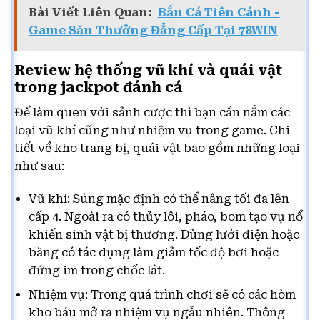
Bài Viết Liên Quan:
Bắn Cá Tiên Cánh -
Game Săn Thưởng Đẳng Cấp Tại 78WIN
Review hệ thống vũ khí và quái vật
trong jackpot đánh cá
Để làm quen với sảnh cược thì bạn cần nắm các
loại vũ khí cũng như nhiệm vụ trong game. Chi
tiết về kho trang bị, quái vật bao gồm những loại
như sau:
Vũ khí: Súng mặc định có thể nâng tối đa lên
cấp 4. Ngoài ra có thủy lôi, pháo, bom tạo vụ nổ
khiến sinh vật bị thương. Dùng lưới điện hoặc
băng có tác dụng làm giảm tốc độ bơi hoặc
đứng im trong chốc lát.
Nhiệm vụ: Trong quá trình chơi sẽ có các hòm
kho báu mở ra nhiệm vụ ngẫu nhiên. Thông