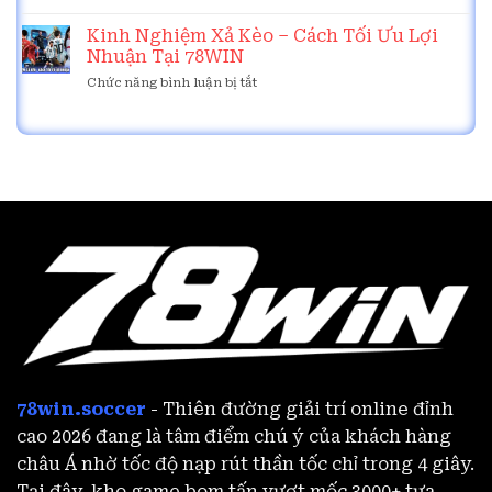
Nổ
Nghiệm
Cùng
Hũ
Kinh Nghiệm Xả Kèo – Cách Tối Ưu Lợi
Đổi
78WIN
Jili
Đời
Nhuận Tại 78WIN
–
Hấp
Chức năng bình luận bị tắt
ở
Trải
Dẫn
Kinh
Nghiệm
Cho
Nghiệm
Cơ
Hội
Xả
Hội
Viên
Kèo
Nổ
78WIN
–
Jackpot
Cách
Đổi
Tối
Đời
Ưu
Lợi
Nhuận
Tại
78WIN
78win.soccer
- Thiên đường giải trí online đỉnh
cao 2026 đang là tâm điểm chú ý của khách hàng
châu Á nhờ tốc độ nạp rút thần tốc chỉ trong 4 giây.
Tại đây, kho game bom tấn vượt mốc 3000+ tựa