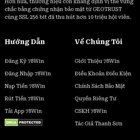
Hơn nữa, thương hiệu còn khẳng định vị thế vững
chắc bằng chứng nhận bảo mật từ GEOTRUST
cùng SSL 256 bit đã thu hút hơn 10 triệu hội viên.
Hướng Dẫn
Về Chúng Tôi
Đăng Ký 78Win
Giới Thiệu 78Win
Đăng Nhập 78Win
Điều Khoản Điều Kiện
Nạp Tiền 78Win
Chính Sách Bảo Mật
Rút Tiền 78Win
Quyền Riêng Tư
Tải App 78Win
CSKH 78Win
Tác Giả Thanh Sơn