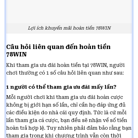
Lợi ích khuyến mãi hoàn tiền 78WIN
Câu hỏi liên quan đến hoàn tiền
78WIN
Khi tham gia ưu đãi hoàn tiền tại 78WIN, người
chơi thường có 1 số câu hỏi liên quan như sau:
1 người có thể tham gia ưu đãi mấy lần?
Mỗi người chơi khi tham gia ưu đãi hoàn cược
không bị giới hạn số lần, chỉ cần họ đáp ứng đủ
các điều kiện do nhà cái quy định. Tức là cứ mỗi
lần tham gia cá cược, bạn đều sẽ nhận về số tiền
hoàn trả hợp lệ. Tuy nhiên phải đảm bảo rằng bạn
tham gia trong khi chương trình vẫn còn thời