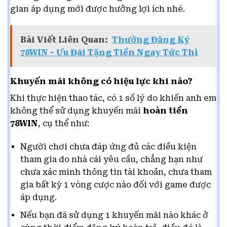
gian áp dụng mới được hưởng lợi ích nhé.
Bài Viết Liên Quan:
Thưởng Đăng Ký
78WIN - Ưu Đãi Tặng Tiền Ngay Tức Thì
Khuyến mãi không có hiệu lực khi nào?
Khi thực hiện thao tác, có 1 số lý do khiến anh em
không thể sử dụng khuyến mãi
hoàn tiền
78WIN
, cụ thể như:
Người chơi chưa đáp ứng đủ các điều kiện
tham gia do nhà cái yêu cầu, chẳng hạn như
chưa xác minh thông tin tài khoản, chưa tham
gia bất kỳ 1 vòng cược nào đối với game được
áp dụng.
Nếu bạn đã sử dụng 1 khuyến mãi nào khác ở