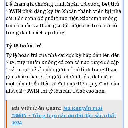
Để tham gia chương trình hoàn trả cược, bet thủ
78WIN phải đăng ký tài khoản thành viên tại nhà
cái. Bên cạnh đó phải thực hiện xác minh thông
tin cá nhân và tham gia đặt cược các trò chơi có
trong danh sách áp dụng.
Tỷ lệ hoàn trả
Tỷ lệ hoàn trả của nhà cái cực kỳ hấp dẫn lên đến
78%, tuy nhiên không có con số nào được đề cập
1 cách cụ thể vì mỗi người sẽ có tình trạng tham
gia khác nhau. Có người chơi nhiều, đặt cược
một ván nhiều tiền và đạt mục tiêu quy định của
nhà cái 78WIN thì tỷ lệ hoàn trả sẽ cao hơn.
Bài Viết Liên Quan:
Mã khuyến mãi
78WIN - Tổng hợp các ưu đãi đặc sắc nhất
2024