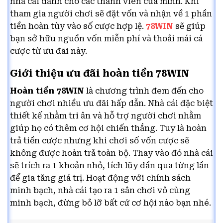
nhà cái dành cho các thành viên của mình. Khi
tham gia người chơi sẽ đặt vốn và nhận về 1 phần
tiền hoàn tùy vào số cược hợp lệ.
78WIN
sẽ giúp
bạn sở hữu nguồn vốn miễn phí và thoải mái cá
cược từ ưu đãi này.
Giới thiệu ưu đãi hoàn tiền 78WIN
Hoàn tiền 78WIN
là chương trình đem đến cho
người chơi nhiều ưu đãi hấp dẫn. Nhà cái đặc biệt
thiết kế nhằm tri ân và hỗ trợ người chơi nhằm
giúp họ có thêm cơ hội chiến thắng. Tuy là hoàn
trả tiền cược nhưng khi chơi số vốn cược sẽ
không được hoàn trả toàn bộ. Thay vào đó nhà cái
sẽ trích ra 1 khoản nhỏ, tích lũy dần qua từng lần
để gia tăng giá trị. Hoạt động với chính sách
minh bạch, nhà cái tạo ra 1 sân chơi vô cùng
minh bạch, đừng bỏ lỡ bất cứ cơ hội nào bạn nhé.