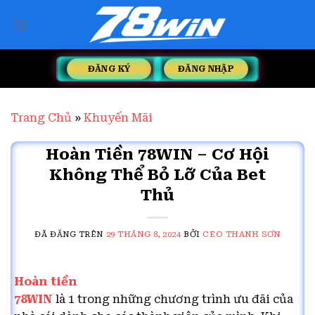
Chuyển
đến
nội
dung
ĐĂNG KÝ
ĐĂNG NHẬP
Trang Chủ
»
Khuyến Mãi
Hoàn Tiền 78WIN – Cơ Hội
Không Thể Bỏ Lỡ Của Bet
Thủ
ĐÃ ĐĂNG TRÊN
29 THÁNG 8, 2024
BỞI
CEO THANH SƠN
Hoàn tiền
78WIN
là 1 trong những chương trình ưu đãi của