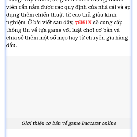
viên cần nắm được các quy định của nhà cái và áp
dụng thêm chiến thuật từ cao thủ giàu kinh
nghiệm. Ở bài viết sau đây,
78WIN
sẽ cung cấp
thông tin về tựa game với luật chơi cơ bản và
chia sẻ thêm một số mẹo hay từ chuyên gia hàng
đầu.
Giới thiệu cơ bản về game Baccarat online