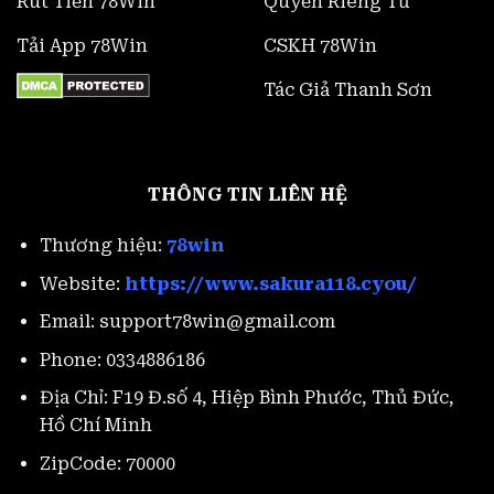
Rút Tiền 78Win
Quyền Riêng Tư
Tải App 78Win
CSKH 78Win
Tác Giả Thanh Sơn
THÔNG TIN LIÊN HỆ
Thương hiệu:
78win
Website:
https://www.sakura118.cyou/
Email: support78win@gmail.com
Phone: 0334886186
Địa Chỉ: F19 Đ.số 4, Hiệp Bình Phước, Thủ Đức,
Hồ Chí Minh
ZipCode: 70000