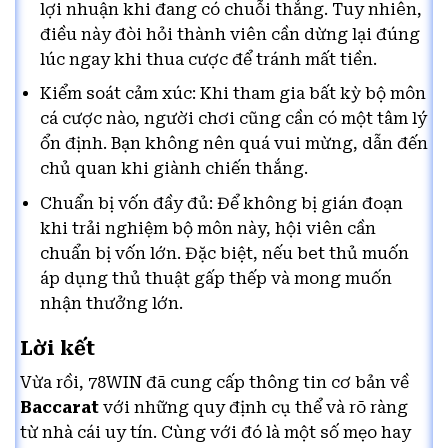
lợi nhuận khi đang có chuỗi thắng. Tuy nhiên,
điều này đòi hỏi thành viên cần dừng lại đúng
lúc ngay khi thua cược để tránh mất tiền.
Kiểm soát cảm xúc: Khi tham gia bất kỳ bộ môn
cá cược nào, người chơi cũng cần có một tâm lý
ổn định. Bạn không nên quá vui mừng, dẫn đến
chủ quan khi giành chiến thắng.
Chuẩn bị vốn đầy đủ: Để không bị gián đoạn
khi trải nghiệm bộ môn này, hội viên cần
chuẩn bị vốn lớn. Đặc biệt, nếu bet thủ muốn
áp dụng thủ thuật gấp thếp và mong muốn
nhận thưởng lớn.
Lời kết
Vừa rồi, 78WIN đã cung cấp thông tin cơ bản về
Baccarat
với những quy định cụ thể và rõ ràng
từ nhà cái uy tín. Cùng với đó là một số mẹo hay