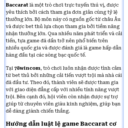
Baccarat
là một trò chơi trực tuyến thú vị, được
yêu thích bởi cách tham gia đơn giản cùng tỷ lệ
thưởng lớn. Bộ môn này có nguồn gốc từ châu Âu
và được bet thủ lựa chọn tham gia bởi tiềm năng
nhận thưởng lớn. Qua nhiều năm phát triển và cải
tiến, tựa game đã dần trở nên phổ biến trên
nhiều quốc gia và được đánh giá là game hấp dẫn
hàng đầu tại các sòng bạc quốc tế.
Tại
78wincom
, trò chơi luôn nhận được tình cảm
từ bet thủ bởi những cải tiến vượt trội mà nhà cái
đã đầu tư. Theo đó, thành viên sẽ được tham gia
với giao diện đẳng cấp với nhiều tính năng vượt
trội. Bên cạnh đó, hội viên còn nhận được sự trợ
giúp từ chuyên viên giàu kinh nghiệm, giúp bạn
dễ dàng giành chiến thắng.
Hướng dẫn luật lệ game Baccarat cơ