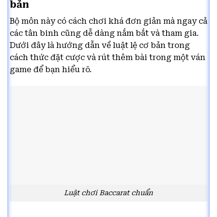
bản
Bộ môn này có cách chơi khá đơn giản mà ngay cả
các tân binh cũng dễ dàng nắm bắt và tham gia.
Dưới đây là hướng dẫn về luật lệ cơ bản trong
cách thức đặt cược và rút thêm bài trong một ván
game để bạn hiểu rõ.
Luật chơi Baccarat chuẩn